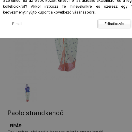
Szeretnéd, ha az elsők között értesülnél az aktuális akcióinkról és a le
kollekciókról? Akkor iratkozz fel hírlevelünkre, és szerezz egy 
kedvezményt nyújtó kupont a következő vásárlásodra!
Feliratkozás
Paolo strandkendő
LEÍRÁS:
Felül zebra, alul pedig horgony mintás strandkendő.