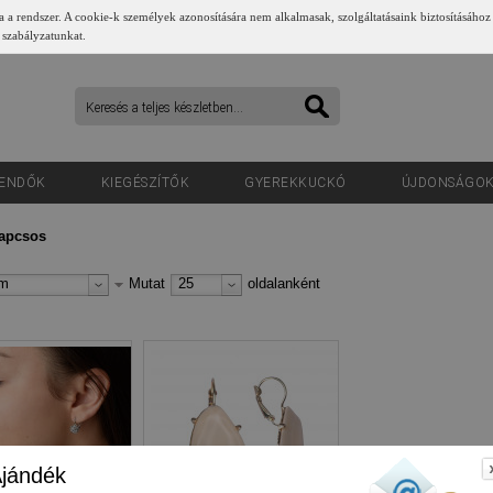
a a rendszer. A cookie-k személyek azonosítására nem alkalmasak, szolgáltatásaink biztosításához
 szabályzatunkat.
ENDŐK
KIEGÉSZÍTŐK
GYEREKKUCKÓ
ÚJDONSÁGO
apcsos
um
Mutat
25
oldalanként
jándék