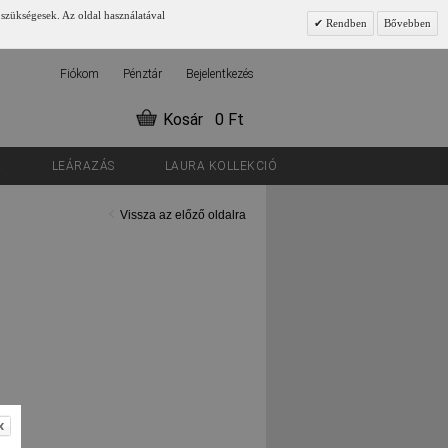
 szükségesek. Az oldal használatával
Rendben
Bővebben
Fiókom
Pénztár
Bejelentkezés
Kosár
0 Ft
K
LEÁRAZÁS
LAURA KOLLEKCIÓ
Vissza az előző oldalra