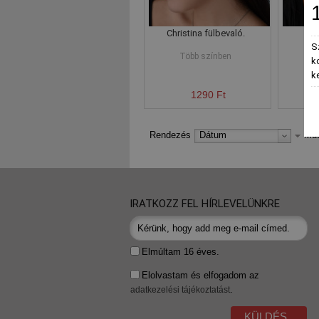
Christina fülbevaló.
Ali
S
Több színben
k
k
1290 Ft
Rendezés
Dátum
Mut
IRATKOZZ FEL HÍRLEVELÜNKRE
Elmúltam 16 éves.
Elolvastam és elfogadom az
.
adatkezelési tájékoztatást
KÜLDÉS