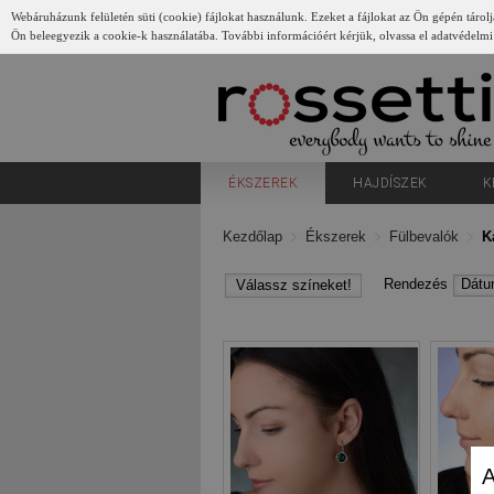
Webáruházunk felületén süti (cookie) fájlokat használunk. Ezeket a fájlokat az Ön gépén tárolj
Ön beleegyezik a cookie-k használatába. További információért kérjük, olvassa el adatvédelmi
Gyerünk
ÉKSZEREK
HAJDÍSZEK
K
Kezdőlap
Ékszerek
Fülbevalók
K
Rendezés
Dát
Válassz színeket!
A