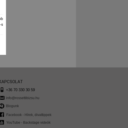
bb
-s
KAPCSOLAT
+36 70 330 30 59
info@rossettibizsu.hu
Blogunk
Facebook - Hírek, divattippek
YouTube - Backstage videók