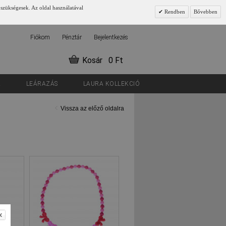
 szükségesek. Az oldal használatával
Rendben
Bővebben
Fiókom
Pénztár
Bejelentkezés
Kosár
0 Ft
K
LEÁRAZÁS
LAURA KOLLEKCIÓ
Vissza az előző oldalra