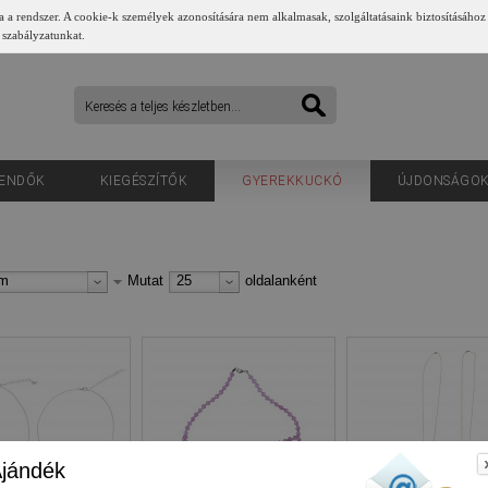
a a rendszer. A cookie-k személyek azonosítására nem alkalmasak, szolgáltatásaink biztosításához
 szabályzatunkat.
ENDŐK
KIEGÉSZÍTŐK
GYEREKKUCKÓ
ÚJDONSÁGO
um
Mutat
25
oldalanként
jándék