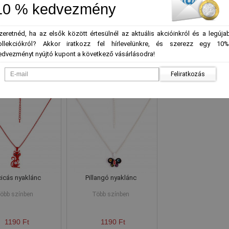
10 % kedvezmény
ornis nyaklánc pár
Molly gyermeknyaklánc
BF színes bagoly ny
pár
zeretnéd, ha az elsők között értesülnél az aktuális akcióinkról és a legúja
ollekciókról? Akkor iratkozz fel hírlevelünkre, és szerezz egy 10%
edvezményt nyújtó kupont a következő vásárlásodra!
1790 Ft
550 Ft
1490 Ft
Feliratkozás
cicás nyaklánc
Pillangó nyaklánc
öbb színben
Több színben
1190 Ft
1190 Ft