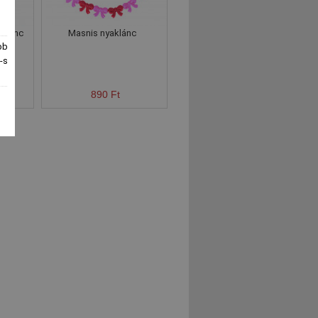
aklánc
Masnis nyaklánc
bb
-s
890 Ft