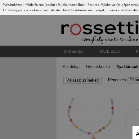
Webáruházunk felületén süti (cookie) fájlokat használunk. Ezeket a fájlokat az Ön gépén tárolj
Ön beleegyezik a cookie-k használatába. További információért kérjük, olvassa el adatvédelmi
Gyerünk
ÉKSZEREK
HAJDÍSZEK
K
Kezdőlap
Gyerekkuckó
Nyakláncok
Rendezés
Dát
Válassz színeket!
A