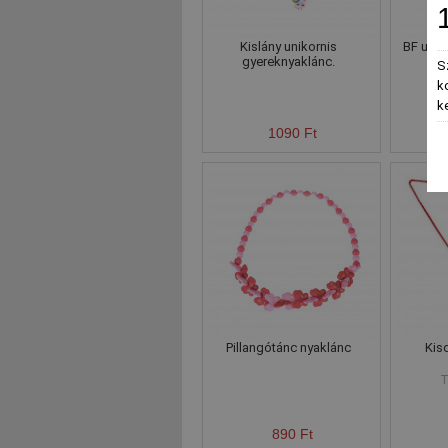
Kislány unikornis
BF unik
gyereknyaklánc.
S
k
k
1090 Ft
Pillangótánc nyaklánc
Kis
T
890 Ft