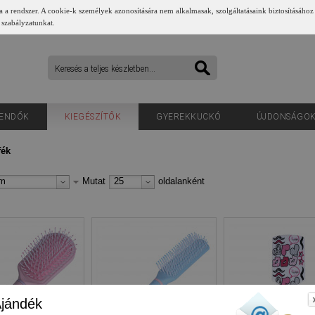
a a rendszer. A cookie-k személyek azonosítására nem alkalmasak, szolgáltatásaink biztosításához
 szabályzatunkat.
ENDŐK
KIEGÉSZÍTŐK
GYEREKKUCKÓ
ÚJDONSÁGO
fék
um
Mutat
25
oldalanként
jándék