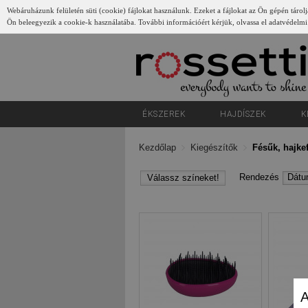
Webáruházunk felületén süti (cookie) fájlokat használunk. Ezeket a fájlokat az Ön gépén tárolj
Ön beleegyezik a cookie-k használatába. További információért kérjük, olvassa el adatvédelmi
Gyerünk
ÉKSZEREK
HAJDÍSZEK
K
Kezdőlap
Kiegészítők
Fésűk, hajke
Rendezés
Dát
Válassz színeket!
A