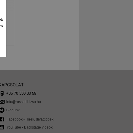
bb
-s
KAPCSOLAT
+36 70 330 30 59
info@rossettibizsu.hu
Blogunk
Facebook - Hírek, divattippek
YouTube - Backstage videók