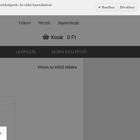
 szükségesek. Az oldal használatával
Rendben
Bővebben
Fiókom
Pénztár
Bejelentkezés
Kosár
0 Ft
K
LEÁRAZÁS
LAURA KOLLEKCIÓ
Vissza az előző oldalra