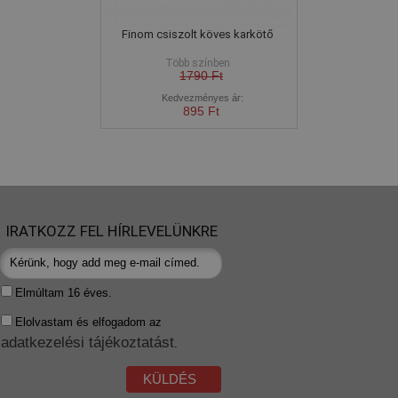
Finom csiszolt köves karkötő
Több színben
1790 Ft
Kedvezményes ár:
895 Ft
IRATKOZZ FEL HÍRLEVELÜNKRE
Elmúltam 16 éves.
Elolvastam és elfogadom az
adatkezelési tájékoztatást
.
KÜLDÉS