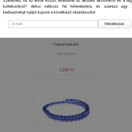
Szeretnéd, ha az elsők között értesülnél az aktuális akcióinkról és a le
kollekciókról? Akkor iratkozz fel hírlevelünkre, és szerezz egy 
kedvezményt nyújtó kupont a következő vásárlásodra!
Feliratkozás
Treline karkötő
Több színben
1290 Ft