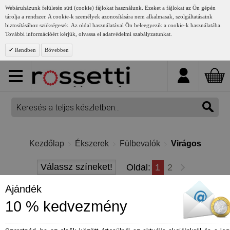
Webáruházunk felületén süti (cookie) fájlokat használunk. Ezeket a fájlokat az Ön gépén
tárolja a rendszer. A cookie-k személyek azonosítására nem alkalmasak, szolgáltatásaink
biztosításához szükségesek. Az oldal használatával Ön beleegyezik a cookie-k használatába.
További információért kérjük, olvassa el adatvédelmi szabályzatunkat.
Rendben
Bővebben
Kezdőlap
Ékszerek
Fülbevalók
Virágos
Válassz színeket!
Oldal:
1
2
Ajándék
Virág formájú, virágos motívumokat tartalmazó fülbevalók
10 % kedvezmény