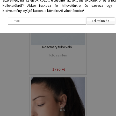
Szeretnéd, ha az elsők között értesülnél az aktuális akcióinkról és a le
kollekciókról? Akkor iratkozz fel hírlevelünkre, és szerezz egy 
kedvezményt nyújtó kupont a következő vásárlásodra!
Feliratkozás
Rosemary fülbevaló.
Több színben
1790 Ft