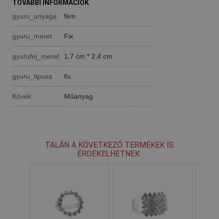
TOVÁBBI INFORMÁCIÓK
gyuru_anyaga
fém
gyuru_meret
Fix
gyurufej_meret
1,7 cm * 2,4 cm
gyuru_tipusa
fix
Kövek
Műanyag
TALÁN A KÖVETKEZŐ TERMÉKEK IS
ÉRDEKELHETNEK: