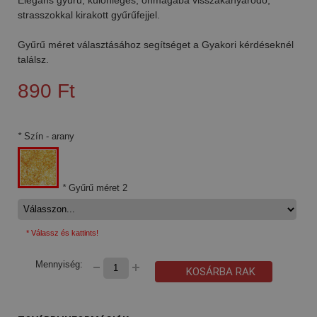
strasszokkal kirakott gyűrűfejjel.
Gyűrű méret választásához segítséget a Gyakori kérdéseknél
találsz.
890 Ft
*
Szín
- arany
*
Gyűrű méret 2
* Válassz és kattints!
Mennyiség:
KOSÁRBA RAK