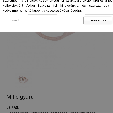
Szeretnéd, ha az elsők között értesülnél az aktuális akcióinkról és a le
kollekciókról? Akkor iratkozz fel hírlevelünkre, és szerezz egy 
kedvezményt nyújtó kupont a következő vásárlásodra!
Feliratkozás
Mille gyűrű
LEÍRÁS:
Elegáns gyűrű, különleges, önmagába visszakanyarodó,