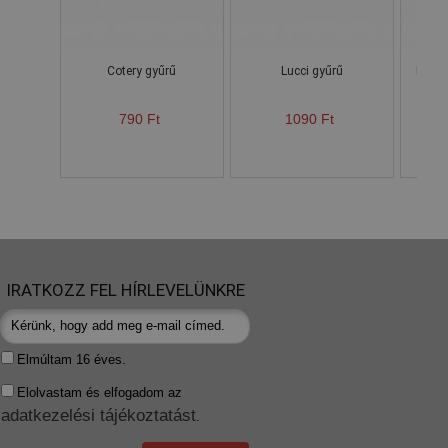
Cotery gyűrű
Lucci gyűrű
Helén
790 Ft
1090 Ft
IRATKOZZ FEL HÍRLEVELÜNKRE
Elmúltam 16 éves.
Elolvastam és elfogadom az
adatkezelési tájékoztatást
.