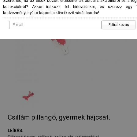
Szeretnéd, ha az elsők között értesülnél az aktuális akcióinkról és a le
kollekciókról? Akkor iratkozz fel hírlevelünkre, és szerezz egy 
kedvezményt nyújtó kupont a következő vásárlásodra!
Feliratkozás
Csillám pillangó, gyermek hajcsat.
LEÍRÁS:
Pillangó figura, csillogó, csillag alakú flitterekkel.