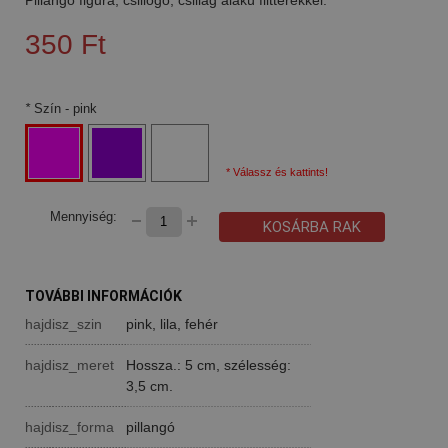
350 Ft
*
Szín
- pink
* Válassz és kattints!
Mennyiség:
KOSÁRBA RAK
TOVÁBBI INFORMÁCIÓK
hajdisz_szin
pink, lila, fehér
hajdisz_meret
Hossza.: 5 cm, szélesség:
3,5 cm.
hajdisz_forma
pillangó