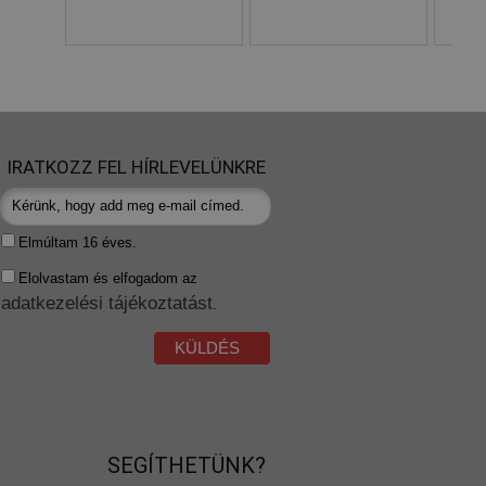
IRATKOZZ FEL HÍRLEVELÜNKRE
Elmúltam 16 éves.
Elolvastam és elfogadom az
adatkezelési tájékoztatást
.
KÜLDÉS
SEGÍTHETÜNK?